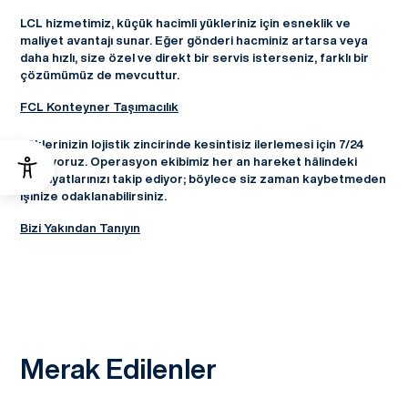
LCL hizmetimiz, küçük hacimli yükleriniz için esneklik ve
maliyet avantajı sunar. Eğer gönderi hacminiz artarsa veya
daha hızlı, size özel ve direkt bir servis isterseniz, farklı bir
çözümümüz de mevcuttur.
FCL Konteyner Taşımacılık
Yüklerinizin lojistik zincirinde kesintisiz ilerlemesi için 7/24
çalışıyoruz. Operasyon ekibimiz her an hareket hâlindeki
sevkiyatlarınızı takip ediyor; böylece siz zaman kaybetmeden
işinize odaklanabilirsiniz.
Bizi Yakından Tanıyın
Merak Edilenler