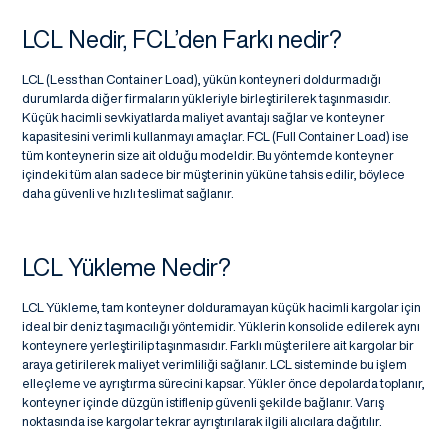
LCL Nedir, FCL’den Farkı nedir?
LCL (Less than Container Load), yükün konteyneri doldurmadığı
durumlarda diğer firmaların yükleriyle birleştirilerek taşınmasıdır.
Küçük hacimli sevkiyatlarda maliyet avantajı sağlar ve konteyner
kapasitesini verimli kullanmayı amaçlar. FCL (Full Container Load) ise
tüm konteynerin size ait olduğu modeldir. Bu yöntemde konteyner
içindeki tüm alan sadece bir müşterinin yüküne tahsis edilir, böylece
daha güvenli ve hızlı teslimat sağlanır.
LCL Yükleme Nedir?
LCL Yükleme, tam konteyner dolduramayan küçük hacimli kargolar için
ideal bir deniz taşımacılığı yöntemidir. Yüklerin konsolide edilerek aynı
konteynere yerleştirilip taşınmasıdır. Farklı müşterilere ait kargolar bir
araya getirilerek maliyet verimliliği sağlanır. LCL sisteminde bu işlem
elleçleme ve ayrıştırma sürecini kapsar. Yükler önce depolarda toplanır,
konteyner içinde düzgün istiflenip güvenli şekilde bağlanır. Varış
noktasında ise kargolar tekrar ayrıştırılarak ilgili alıcılara dağıtılır.