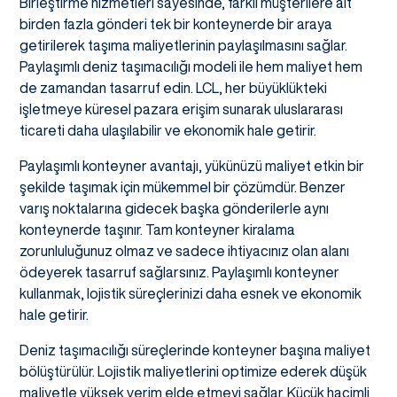
Birleştirme hizmetleri sayesinde, farklı müşterilere ait
birden fazla gönderi tek bir konteynerde bir araya
getirilerek taşıma maliyetlerinin paylaşılmasını sağlar.
Paylaşımlı deniz taşımacılığı modeli ile hem maliyet hem
de zamandan tasarruf edin. LCL, her büyüklükteki
işletmeye küresel pazara erişim sunarak uluslararası
ticareti daha ulaşılabilir ve ekonomik hale getirir.
Paylaşımlı konteyner avantajı, yükünüzü maliyet etkin bir
şekilde taşımak için mükemmel bir çözümdür. Benzer
varış noktalarına gidecek başka gönderilerle aynı
konteynerde taşınır. Tam konteyner kiralama
zorunluluğunuz olmaz ve sadece ihtiyacınız olan alanı
ödeyerek tasarruf sağlarsınız. Paylaşımlı konteyner
kullanmak, lojistik süreçlerinizi daha esnek ve ekonomik
hale getirir.
Deniz taşımacılığı süreçlerinde konteyner başına maliyet
bölüştürülür. Lojistik maliyetlerini optimize ederek düşük
maliyetle yüksek verim elde etmeyi sağlar. Küçük hacimli