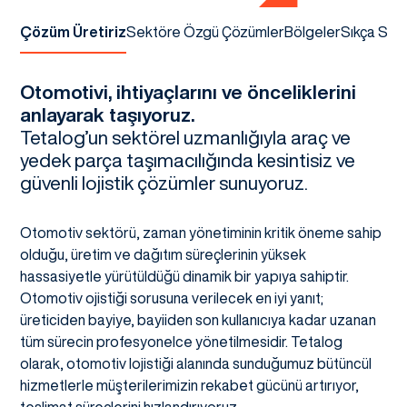
Çözüm Üretiriz
Sektöre Özgü Çözümler
Bölgeler
Sıkça Soru
Otomotivi, ihtiyaçlarını ve önceliklerini
anlayarak taşıyoruz.
Tetalog’un sektörel uzmanlığıyla araç ve
yedek parça taşımacılığında kesintisiz ve
güvenli lojistik çözümler sunuyoruz.
Otomotiv sektörü, zaman yönetiminin kritik öneme sahip
olduğu, üretim ve dağıtım süreçlerinin yüksek
hassasiyetle yürütüldüğü dinamik bir yapıya sahiptir.
Otomotiv ojistiği sorusuna verilecek en iyi yanıt;
üreticiden bayiye, bayiiden son kullanıcıya kadar uzanan
tüm sürecin profesyonelce yönetilmesidir. Tetalog
olarak, otomotiv lojistiği alanında sunduğumuz bütüncül
hizmetlerle müşterilerimizin rekabet gücünü artırıyor,