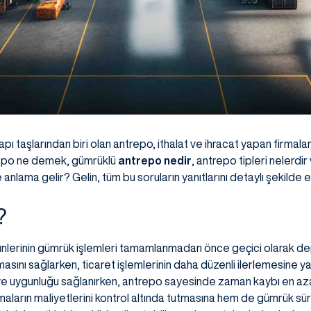
apı taşlarından biri olan antrepo, ithalat ve ihracat yapan firmaları
trepo ne demek, gümrüklü
antrepo nedir
, antrepo tipleri nelerdi
nlama gelir? Gelin, tüm bu soruların yanıtlarını detaylı şekilde el
?
rünlerinin gümrük işlemleri tamamlanmadan önce geçici olarak dep
masını sağlarken, ticaret işlemlerinin daha düzenli ilerlemesine ya
 ve uygunluğu sağlanırken, antrepo sayesinde zaman kaybı en aza in
maların maliyetlerini kontrol altında tutmasına hem de gümrük sür