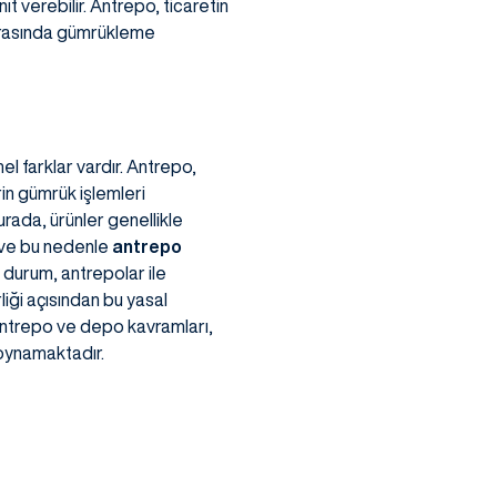
ıt verebilir. Antrepo, ticaretin
sırasında gümrükleme
 farklar vardır. Antrepo,
rin gümrük işlemleri
rada, ürünler genellikle
r ve bu nedenle
antrepo
durum, antrepolar ile
liği açısından bu yasal
, antrepo ve depo kavramları,
 oynamaktadır.