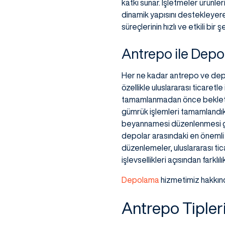
katkı sunar. İşletmeler ürünler
dinamik yapısını destekleyer
süreçlerinin hızlı ve etkili bir
Antrepo ile Depo
Her ne kadar antrepo ve depo
özellikle uluslararası ticaretl
tamamlanmadan önce bekletildi
gümrük işlemleri tamamlandık
beyannamesi düzenlenmesi ge
depolar arasındaki en önemli fa
düzenlemeler, uluslararası tic
işlevsellikleri açısından fark
Depolama
hizmetimiz hakkında
Antrepo Tipler