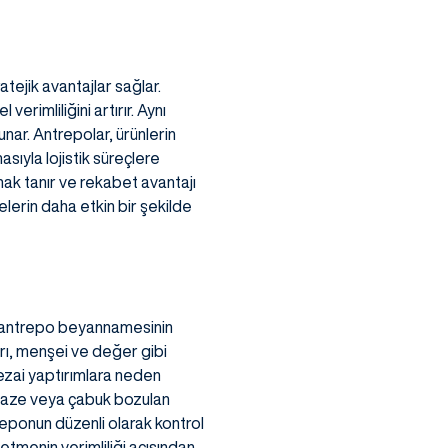
atejik avantajlar sağlar.
erimliliğini artırır. Aynı
nar. Antrepolar, ürünlerin
sıyla lojistik süreçlere
anak tanır ve rekabet avantajı
melerin daha etkin bir şekilde
e, antrepo beyannamesinin
ı, menşei ve değer gibi
cezai yaptırımlara neden
e taze veya çabuk bozulan
reponun düzenli olarak kontrol
etmenin verimliliği açısından