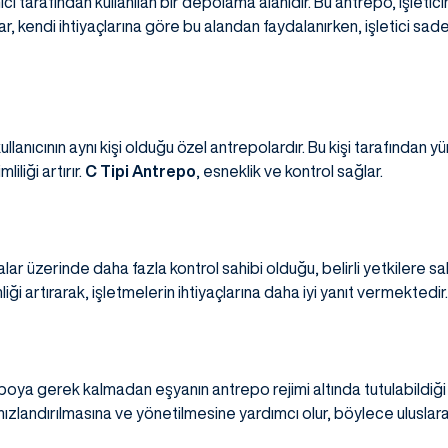
ı tarafından kullanılan bir depolama alanıdır. Bu antrepo, işleticin
lar, kendi ihtiyaçlarına göre bu alandan faydalanırken, işletici sade
llanıcının aynı kişi olduğu özel antrepolardır. Bu kişi tarafından y
iliği artırır.
C Tipi Antrepo
, esneklik ve kontrol sağlar.
alar üzerinde daha fazla kontrol sahibi olduğu, belirli yetkilere sa
i artırarak, işletmelerin ihtiyaçlarına daha iyi yanıt vermektedir
epoya gerek kalmadan eşyanın antrepo rejimi altında tutulabildiği ö
ızlandırılmasına ve yönetilmesine yardımcı olur, böylece uluslarara