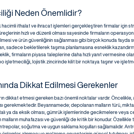
iliği Neden Önemlidir?
 hacimli ithalat ve ihracat işlemleri gerçekleştiren firmalar için str
eçlerinin hızlı ve düzenli olması sayesinde firmaların operasyonel v
mesi ve ürün güvenliğinin sağlanması gibi birçok konuda fayda su
adan, sadece bekletilerek taşıma planlamasına esneklik kazandırma
neklik, firmaların piyasa taleplerine daha hızlı yanıt vermesine ol
 işletmeciliği, lojistik zincirinde kilit bir noktaya taşınır ve işlet
ında Dikkat Edilmesi Gerekenler
rın dikkat etmesi gereken bazı önemli noktalar vardır. Öncelikl
sı gerekmektedir. Beyannamede; depolanan malların türü, miktar
in hatalı ya da eksik olması, gümrük işlemlerinde gecikmelere veya 
 malların muhafazası ve güvenliği de kritik bir konudur. Özellikl
antrepolar, soğutma ve uygun saklama koşulları sağlamalıdır. Ant
rşı önlemler alınması ve malzeme envanterinin güncel tutulması, işl