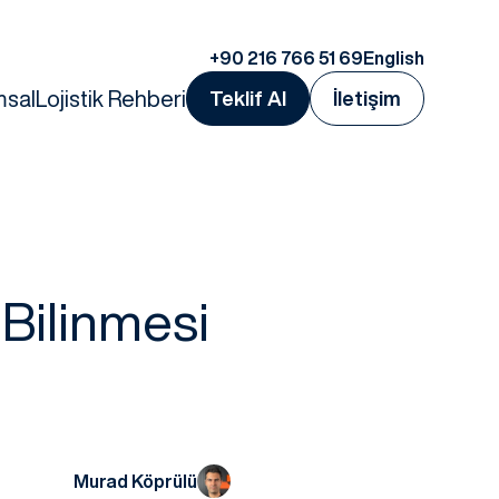
+90 216 766 51 69
English
msal
Lojistik Rehberi
Teklif Al
İletişim
 Bilinmesi
Murad Köprülü