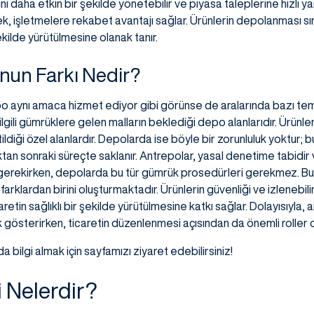
ini daha etkin bir şekilde yönetebilir ve piyasa taleplerine hızlı yan
ek, işletmelere rekabet avantajı sağlar. Ürünlerin depolanması 
 şekilde yürütülmesine olanak tanır.
nun Farkı Nedir?
 aynı amaca hizmet ediyor gibi görünse de aralarında bazı temel
e ilgili gümrüklere gelen malların beklediği depo alanlarıdır. Ürünle
ği özel alanlardır. Depolarda ise böyle bir zorunluluk yoktur; bu
tan sonraki süreçte saklanır. Antrepolar, yasal denetime tabidi
rekirken, depolarda bu tür gümrük prosedürleri gerekmez. Bu 
rklardan birini oluşturmaktadır. Ürünlerin güvenliği ve izlenebilir
aretin sağlıklı bir şekilde yürütülmesine katkı sağlar. Dolayısıyla
lılık gösterirken, ticaretin düzenlenmesi açısından da önemli roller
 bilgi almak için sayfamızı ziyaret edebilirsiniz!
i Nelerdir?