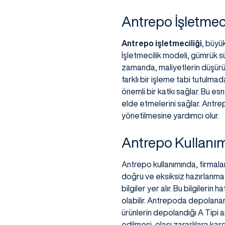
Antrepo İşletmec
Antrepo işletmeciliği
, büyük
İşletmecilik modeli, gümrük sür
zamanda, maliyetlerin düşürül
farklı bir işleme tabi tutulm
önemli bir katkı sağlar. Bu es
elde etmelerini sağlar. Antrepo
yönetilmesine yardımcı olur.
Antrepo Kullanım
Antrepo kullanımında, firmala
doğru ve eksiksiz hazırlanma
bilgiler yer alır. Bu bilgiler
olabilir. Antrepoda depolanan
ürünlerin depolandığı A Tipi 
edilmesi, olası zararlılara ka