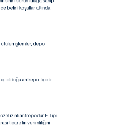
in sınırlı sorumluluğa sahip
ce belirli koşullar altında
ürütülen işlemler, depo
hip olduğu antrepo tipidir.
.
zel izinli antrepodur. E Tipi
sı ticaretin verimliliğini