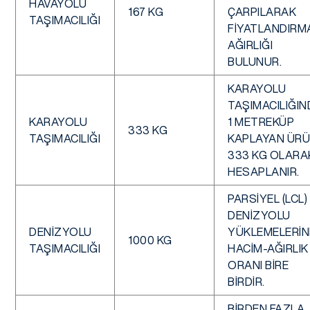
HAVAYOLU
167 KG
ÇARPILARAK
TAŞIMACILIĞI
FIYATLANDIRM
AĞIRLIĞI
BULUNUR.
KARAYOLU
TAŞIMACILIĞIN
KARAYOLU
1 METREKÜP
333 KG
TAŞIMACILIĞI
KAPLAYAN ÜR
333 KG OLARA
HESAPLANIR.
PARSIYEL (LCL)
DENIZYOLU
DENIZYOLU
YÜKLEMELERI
1000 KG
TAŞIMACILIĞI
HACIM-AĞIRLIK
ORANI BIRE
BIRDIR.
BIRDEN FAZLA