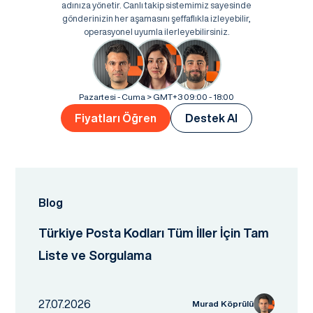
adınıza yönetir. Canlı takip sistemimiz sayesinde
gönderinizin her aşamasını şeffaflıkla izleyebilir,
operasyonel uyumla ilerleyebilirsiniz.
Pazartesi - Cuma > GMT+3 09:00 - 18:00
Fiyatları Öğren
Destek Al
Blog
Türkiye Posta Kodları Tüm İller İçin Tam
Liste ve Sorgulama
27.07.2026
Murad Köprülü