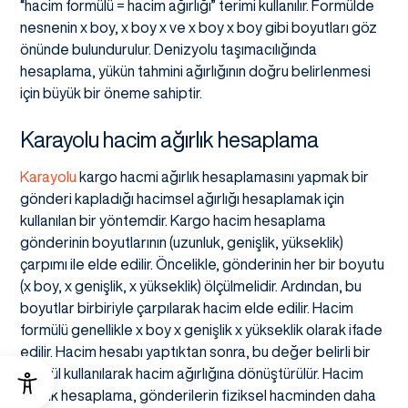
“hacim formülü = hacim ağırlığı” terimi kullanılır. Formülde
nesnenin x boy, x boy x ve x boy x boy gibi boyutları göz
önünde bulundurulur. Denizyolu taşımacılığında
hesaplama, yükün tahmini ağırlığının doğru belirlenmesi
için büyük bir öneme sahiptir.
Karayolu hacim ağırlık
hesaplama
Karayolu
kargo hacmi ağırlık hesaplamasını yapmak bir
gönderi kapladığı hacimsel ağırlığı hesaplamak için
kullanılan bir yöntemdir. Kargo hacim hesaplama
gönderinin boyutlarının (uzunluk, genişlik, yükseklik)
çarpımı ile elde edilir. Öncelikle, gönderinin her bir boyutu
(x boy, x genişlik, x yükseklik) ölçülmelidir. Ardından, bu
boyutlar birbiriyle çarpılarak hacim elde edilir. Hacim
formülü genellikle x boy x genişlik x yükseklik olarak ifade
edilir. Hacim hesabı yaptıktan sonra, bu değer belirli bir
formül kullanılarak hacim ağırlığına dönüştürülür. Hacim
ağırlık hesaplama, gönderilerin fiziksel hacminden daha