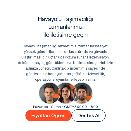
Havayolu Taşımacılığı
uzmanlarımız
ile iletişime geçin
Havayolu taşımacılığı hizmetimiz, zaman hassasiyeti
yüksek gönderilerinizin en kısa sürede ve güvenle
ulaştırılması için uçtan uca çözüm sunar. Rezervasyon,
dokümantasyon, gümrükleme ve teslimat süreçlerini sizin
adınıza yönetir. Canlı takip sistemimiz sayesinde
gönderinizin her aşamasını şeffaflıkla izleyebilir,
operasyonel uyumla ilerleyebilirsiniz.
Pazartesi - Cuma > GMT+3 09:00 - 18:00
Fiyatları Öğren
Destek Al