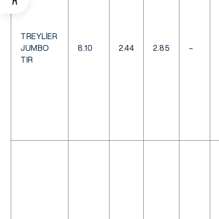
TREYLIER
JUMBO
8.10
2.44
2.85
–
TIR