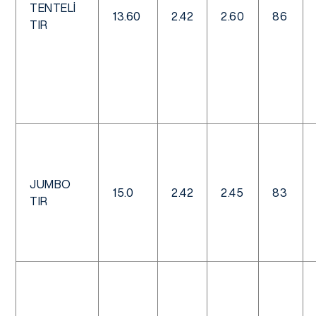
TENTELI
13.60
2.42
2.60
86
TIR
JUMBO
15.0
2.42
2.45
83
TIR