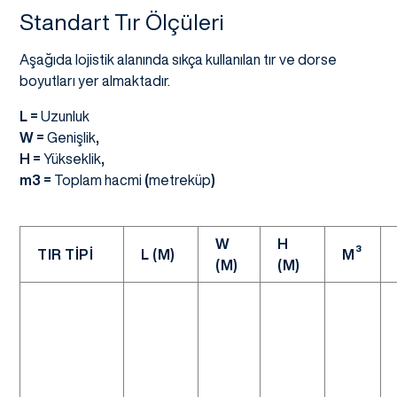
Standart Tır Ölçüleri
Aşağıda lojistik alanında sıkça kullanılan tır ve dorse
boyutları yer almaktadır.
L =
Uzunluk
W =
Genişlik
,
H =
Yükseklik
,
m3 =
Toplam hacmi
(
metreküp
)
W
H
TIR TİPİ
L (M)
M³
(M)
(M)