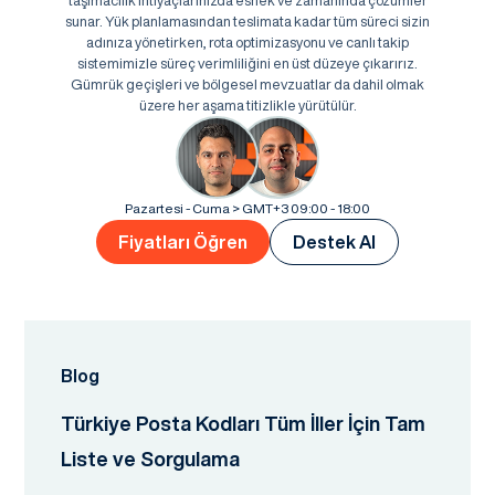
taşımacılık ihtiyaçlarınızda esnek ve zamanında çözümler
sunar. Yük planlamasından teslimata kadar tüm süreci sizin
adınıza yönetirken, rota optimizasyonu ve canlı takip
sistemimizle süreç verimliliğini en üst düzeye çıkarırız.
Gümrük geçişleri ve bölgesel mevzuatlar da dahil olmak
üzere her aşama titizlikle yürütülür.
Pazartesi - Cuma > GMT+3 09:00 - 18:00
Fiyatları Öğren
Destek Al
Blog
Türkiye Posta Kodları Tüm İller İçin Tam
Liste ve Sorgulama