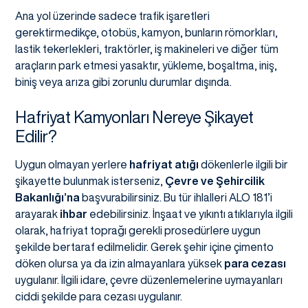
Ana yol üzerinde sadece trafik işaretleri
gerektirmedikçe, otobüs, kamyon, bunların römorkları,
lastik tekerlekleri, traktörler, iş makineleri ve diğer tüm
araçların park etmesi yasaktır, yükleme, boşaltma, iniş,
biniş veya arıza gibi zorunlu durumlar dışında.
Hafriyat Kamyonları Nereye Şikayet
Edilir?
Uygun olmayan yerlere
hafriyat atığı
dökenlerle ilgili bir
şikayette bulunmak isterseniz,
Çevre ve Şehircilik
Bakanlığı’na
başvurabilirsiniz. Bu tür ihlalleri ALO 181’i
arayarak
ihbar
edebilirsiniz. İnşaat ve yıkıntı atıklarıyla ilgili
olarak, hafriyat toprağı gerekli prosedürlere uygun
şekilde bertaraf edilmelidir. Gerek şehir içine çimento
döken olursa ya da izin almayanlara yüksek
para cezası
uygulanır. İlgili idare, çevre düzenlemelerine uymayanları
ciddi şekilde para cezası uygulanır.