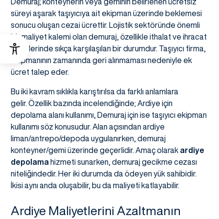
Demuraj; konteynerin veya geminin belirlenen ücretsiz
süreyi aşarak taşıyıcıya ait ekipman üzerinde beklemesi
sonucu oluşan cezai ücrettir. Lojistik sektöründe önemli
bir maliyet kalemi olan demuraj, özellikle ithalat ve ihracat
işlemlerinde sıkça karşılaşılan bir durumdur. Taşıyıcı firma,
ekipmanının zamanında geri alınmaması nedeniyle ek
ücret talep eder.
Bu iki kavram sıklıkla karıştırılsa da farklı anlamlara
gelir. Özellik bazında incelendiğinde; Ardiye için
depolama alanı kullanımı, Demuraj için ise taşıyıcı ekipman
kullanımı söz konusudur. Alan açısından ardiye
liman/antrepo/depoda uygulanırken, demuraj
konteyner/gemi üzerinde geçerlidir. Amaç olarak
ardiye
depolama
hizmeti sunarken, demuraj gecikme cezası
niteliğindedir. Her iki durumda da ödeyen yük sahibidir.
İkisi aynı anda oluşabilir, bu da maliyeti katlayabilir.
Ardiye Maliyetlerini Azaltmanın