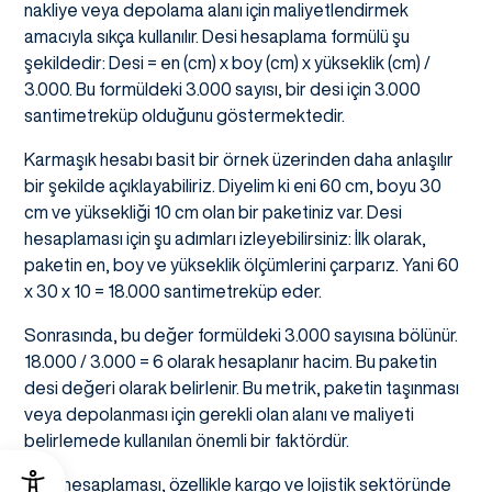
nakliye veya depolama alanı için maliyetlendirmek
amacıyla sıkça kullanılır. Desi hesaplama formülü şu
şekildedir: Desi = en (cm) x boy (cm) x yükseklik (cm) /
3.000. Bu formüldeki 3.000 sayısı, bir desi için 3.000
santimetreküp olduğunu göstermektedir.
Karmaşık hesabı basit bir örnek üzerinden daha anlaşılır
bir şekilde açıklayabiliriz. Diyelim ki eni 60 cm, boyu 30
cm ve yüksekliği 10 cm olan bir paketiniz var. Desi
hesaplaması için şu adımları izleyebilirsiniz: İlk olarak,
paketin en, boy ve yükseklik ölçümlerini çarparız. Yani 60
x 30 x 10 = 18.000 santimetreküp eder.
Sonrasında, bu değer formüldeki 3.000 sayısına bölünür.
18.000 / 3.000 = 6 olarak hesaplanır hacim. Bu paketin
desi değeri olarak belirlenir. Bu metrik, paketin taşınması
veya depolanması için gerekli olan alanı ve maliyeti
belirlemede kullanılan önemli bir faktördür.
Desi hesaplaması, özellikle kargo ve lojistik sektöründe