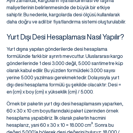
Aynı zamanda, kargoların fiyatlandırılması ve taşıma
maliyetlerinin belirlenmesinde de büyük bir etkiye
sahiptir. Bu nedenle, kargolarda desi ölçüsü kullanılarak
daha doğru ve adil bir fiyatlandırma sistemi oluşturulabilir.
Yurt Dışı Desi Hesaplaması Nasıl Yapılır?
Yurt dışına yapılan gönderilerde desi hesaplama
formülünde farklı bir ayrıntı mevcuttur. Uluslararası kargo
gönderilerinde 1 desi 3.000 değil, 5.000 santimetre küp
olarak kabul edilir. Bu yüzden formüldeki 3.000 sayısı
yerine 5.000 yazılması gerekmektedir. Dolayısıyla yurt
dışı desi hesaplama formülü şu şekilde olacaktır: Desi =
en (cm) x boy (cm) x yükseklik (cm) / 5.000.
Örnek bir paketin yurt dışı desi hesaplamasını yaparken,
60 x 30 x 10 cm boyutlarındaki paket üzerinden örnek
hesaplama yapabiliriz. İlk olarak paketin hacmini
hesaplarız, yani 60 x 30 x 10 = 18.000 cm³. Sonra bu
değeri 5.000’e bölerek desi değerini buluruz: 18.000 /