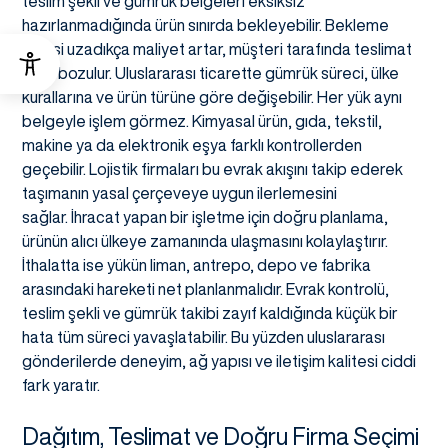
teslim şekli ve gümrük belgeleri eksiksiz
hazırlanmadığında ürün sınırda bekleyebilir. Bekleme
süresi uzadıkça maliyet artar, müşteri tarafında teslimat
planı bozulur. Uluslararası ticarette gümrük süreci, ülke
kurallarına ve ürün türüne göre değişebilir. Her yük aynı
belgeyle işlem görmez. Kimyasal ürün, gıda, tekstil,
makine ya da elektronik eşya farklı kontrollerden
geçebilir. Lojistik firmaları bu evrak akışını takip ederek
taşımanın yasal çerçeveye uygun ilerlemesini
sağlar. İhracat yapan bir işletme için doğru planlama,
ürünün alıcı ülkeye zamanında ulaşmasını kolaylaştırır.
İthalatta ise yükün liman, antrepo, depo ve fabrika
arasındaki hareketi net planlanmalıdır. Evrak kontrolü,
teslim şekli ve gümrük takibi zayıf kaldığında küçük bir
hata tüm süreci yavaşlatabilir. Bu yüzden uluslararası
gönderilerde deneyim, ağ yapısı ve iletişim kalitesi ciddi
fark yaratır.
Dağıtım, Teslimat ve Doğru Firma Seçimi