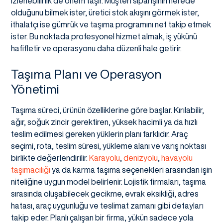
izlenebilirlik de önem taşır. Müşteri siparişinin nerede
olduğunu bilmek ister, üretici stok akışını görmek ister,
ithalatçı ise gümrük ve taşıma programını net takip etmek
ister. Bu noktada profesyonel hizmet almak, iş yükünü
hafifletir ve operasyonu daha düzenli hale getirir.
Taşıma Planı ve Operasyon
Yönetimi
Taşıma süreci, ürünün özelliklerine göre başlar. Kırılabilir,
ağır, soğuk zincir gerektiren, yüksek hacimli ya da hızlı
teslim edilmesi gereken yüklerin planı farklıdır. Araç
seçimi, rota, teslim süresi, yükleme alanı ve varış noktası
birlikte değerlendirilir.
Karayolu
,
denizyolu
,
havayolu
taşımacılığı
ya da karma taşıma seçenekleri arasından işin
niteliğine uygun model belirlenir. Lojistik firmaları, taşıma
sırasında oluşabilecek gecikme, evrak eksikliği, adres
hatası, araç uygunluğu ve teslimat zamanı gibi detayları
takip eder. Planlı çalışan bir firma, yükün sadece yola