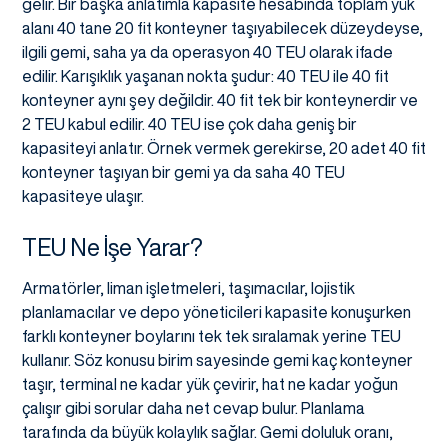
gelir. Bir başka anlatımla kapasite hesabında toplam yük
alanı 40 tane 20 fit konteyner taşıyabilecek düzeydeyse,
ilgili gemi, saha ya da operasyon 40 TEU olarak ifade
edilir. Karışıklık yaşanan nokta şudur: 40 TEU ile 40 fit
konteyner aynı şey değildir. 40 fit tek bir konteynerdir ve
2 TEU kabul edilir. 40 TEU ise çok daha geniş bir
kapasiteyi anlatır. Örnek vermek gerekirse, 20 adet 40 fit
konteyner taşıyan bir gemi ya da saha 40 TEU
kapasiteye ulaşır.
TEU Ne İşe Yarar?
Armatörler, liman işletmeleri, taşımacılar, lojistik
planlamacılar ve depo yöneticileri kapasite konuşurken
farklı konteyner boylarını tek tek sıralamak yerine TEU
kullanır. Söz konusu birim sayesinde gemi kaç konteyner
taşır, terminal ne kadar yük çevirir, hat ne kadar yoğun
çalışır gibi sorular daha net cevap bulur. Planlama
tarafında da büyük kolaylık sağlar. Gemi doluluk oranı,