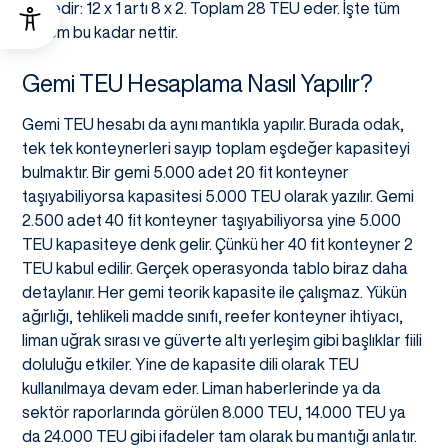
şöyledir: 12 x 1 artı 8 x 2. Toplam 28 TEU eder. İşte tüm
sistem bu kadar nettir.
Gemi TEU Hesaplama Nasıl Yapılır?
Gemi TEU hesabı da aynı mantıkla yapılır. Burada odak,
tek tek konteynerleri sayıp toplam eşdeğer kapasiteyi
bulmaktır. Bir gemi 5.000 adet 20 fit konteyner
taşıyabiliyorsa kapasitesi 5.000 TEU olarak yazılır. Gemi
2.500 adet 40 fit konteyner taşıyabiliyorsa yine 5.000
TEU kapasiteye denk gelir. Çünkü her 40 fit konteyner 2
TEU kabul edilir. Gerçek operasyonda tablo biraz daha
detaylanır. Her gemi teorik kapasite ile çalışmaz. Yükün
ağırlığı, tehlikeli madde sınıfı, reefer konteyner ihtiyacı,
liman uğrak sırası ve güverte altı yerleşim gibi başlıklar fiili
doluluğu etkiler. Yine de kapasite dili olarak TEU
kullanılmaya devam eder. Liman haberlerinde ya da
sektör raporlarında görülen 8.000 TEU, 14.000 TEU ya
da 24.000 TEU gibi ifadeler tam olarak bu mantığı anlatır.