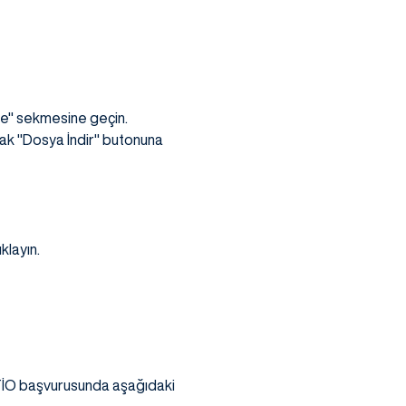
me" sekmesine geçin.
rak "Dosya İndir" butonuna
klayın.
, TİO başvurusunda aşağıdaki