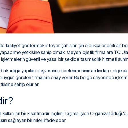
de faaliyet göstermek isteyen şahıslar için oldukça önemli bir bel
apabilme yetkisine sahip olmak isteyen lojistik firmalara T.C. Ul
, işletmelerin güvenli ve yasal bir şekilde taşımacılık hizmeti sunm
bakanlığa yapılan başvurunun incelenmesinin ardından belge alabili
e uygun görülen firmalara onay verilir. Bu belge sayesinde işletm
isine sahip olurlar.
dir?
a kullanılan bir kısaltmadır; açılımı Taşıma İşleri Organizatörlüğü'dü
nı sağlayan birimleri ifade eder.