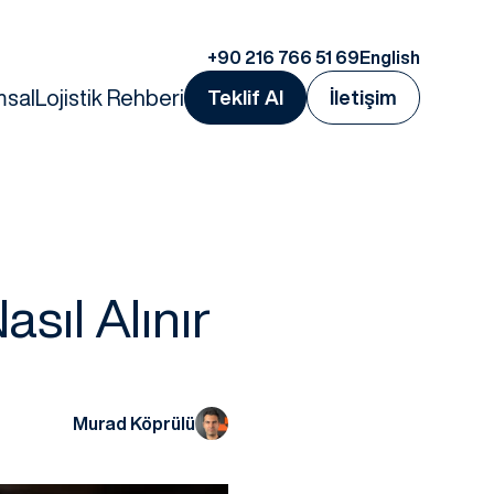
+90 216 766 51 69
English
msal
Lojistik Rehberi
Teklif Al
İletişim
sıl Alınır
Murad Köprülü