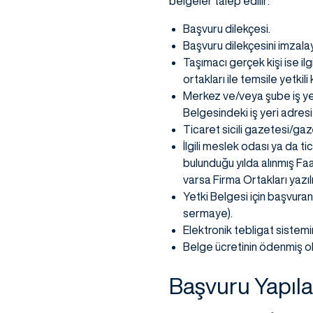
belgeler talep edilir:
Başvuru dilekçesi.
Başvuru dilekçesini imzalaya
Taşımacı gerçek kişi ise ilgi
ortakları ile temsile yetkil
Merkez ve/veya şube iş yer
Belgesindeki iş yeri adresi 
Ticaret sicili gazetesi/gaz
İlgili meslek odası ya da t
bulunduğu yılda alınmış Faa
varsa Firma Ortakları yazılı
Yetki Belgesi için başvuran
sermaye).
Elektronik tebligat sistemin
Belge ücretinin ödenmiş o
Başvuru Yapıla