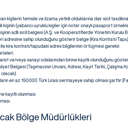
n kişilerin temsile ve ilzama yetkili olduklarına dair sicil tasdikn
li kişinin (yabancı uyruklu kişiler için noter onaylı pasaport örnekleri
i kişinin adli sicil belgesi (A.Ş. ve Kooperatiflerde Yönetim Kurulu B
i adresine sahip olunduğunu gösterir belge (Kira Kontratı/Tapu)
ile kira kontratı/tapudaki adres bilgilerinin örtüşmesi gerekir.
eteleri.
icaret ve/veya sanayi odalarından birine kayıtlı olunduğunu göster
liyet Belgesi (Taşımacının Unvanı, Adresi, Kayıt Tarihi, Çalışma 
 olacak).
ların en az 150.000 Türk Lirası sermayeye sahip olması şarttır (Fa
e kayıtlı olunması.
lması.
cak Bölge Müdürlükleri