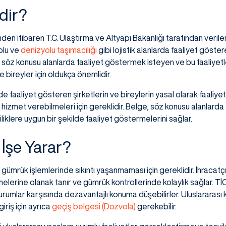
dir?
nden itibaren T.C. Ulaştırma ve Altyapı Bakanlığı tarafından verile
olu ve
denizyolu taşımacılığı
gibi lojistik alanlarda faaliyet göste
, söz konusu alanlarda faaliyet göstermek isteyen ve bu faaliyetle
 bireyler için oldukça önemlidir.
e faaliyet gösteren şirketlerin ve bireylerin yasal olarak faaliyet
 hizmet verebilmeleri için gereklidir. Belge, söz konusu alanlarda 
iliklere uygun bir şekilde faaliyet göstermelerini sağlar.
 İşe Yarar?
ümrük işlemlerinde sıkıntı yaşanmaması için gereklidir. İhracatçıla
lerine olanak tanır ve gümrük kontrollerinde kolaylık sağlar. Tİ
umlar karşısında dezavantajlı konuma düşebilirler. Uluslararası 
 giriş için ayrıca
geçiş belgesi (Dozvola)
gerekebilir.