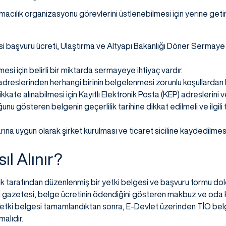
şımacılık organizasyonu görevlerini üstlenebilmesi için yerine ge
gesi başvuru ücreti, Ulaştırma ve Altyapı Bakanlığı Döner Sermay
esi için belirli bir miktarda sermayeye ihtiyaç vardır.
dreslerinden herhangi birinin belgelenmesi zorunlu koşullardan bi
 dikkate alınabilmesi için Kayıtlı Elektronik Posta (KEP) adreslerini 
unu gösteren belgenin geçerlilik tarihine dikkat edilmeli ve ilgil
rına uygun olarak şirket kurulması ve ticaret siciline kaydedilme
ıl Alınır?
ık tarafından düzenlenmiş bir yetki belgesi ve başvuru formu d
il gazetesi, belge ücretinin ödendiğini gösteren makbuz ve oda 
 Yetki belgesi tamamlandıktan sonra, E-Devlet üzerinden TİO b
alıdır.