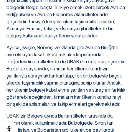
taşımacılık yapan firmaların sıklıkla ihtiyaç duyduğu bir
belgedir. Belge, başta Türkiye olmak üzere birçok Avrupa
Birliği ülkesi ve Avrupa Ekonomik Alanı ülkelerinde
geçerlidir. Türkiye’den yola çıkan taşımacılık firmaları,
Almanya, Fransa, İtalya, ve İspanya gibi ülkelerde bu
belgeyi kullanarak faaliyetlerini yürütebilirler.
Ayrıca, İsviçre, Norveç, ve İzlanda gibi Avrupa Birliği’ne
üye olmayan fakat ekonomik alan kapsamında
değerlendirilen ülkelerde de UBAK izin belgesi geçerlidir.
Bu belge sayesinde, firmalar her ülkenin kendi izin
şartlarıyla uğraşmaktan kurtulup, tek bir belgeyle birçok
ülkede taşımacılık yapma olanağına sahip olurlar. Ancak,
her ülkenin belgeyi kabul etme şartları ve süreçleri farklılık
gösterebileceğinden, firmaların her ülkenin kurallarını iyi
bir şekilde anlamaları ve takip etmeleri gerekmektedir.
UBAK İzin Belgesi ayrıca Balkan ülkeleri arasında da
yaygın olarak kullanılmaktadır. Bu bölgede, Sırbistan,
Hırvatistan, ve Bulgaristan gibi ülkeler, belgeyi kabul