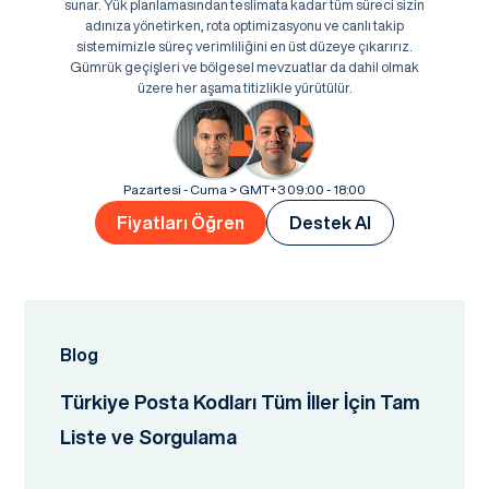
sunar. Yük planlamasından teslimata kadar tüm süreci sizin
adınıza yönetirken, rota optimizasyonu ve canlı takip
sistemimizle süreç verimliliğini en üst düzeye çıkarırız.
Gümrük geçişleri ve bölgesel mevzuatlar da dahil olmak
üzere her aşama titizlikle yürütülür.
Pazartesi - Cuma > GMT+3 09:00 - 18:00
Fiyatları Öğren
Destek Al
Blog
Türkiye Posta Kodları Tüm İller İçin Tam
Liste ve Sorgulama