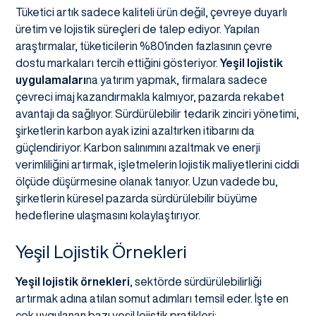
Tüketici artık sadece kaliteli ürün değil, çevreye duyarlı
üretim ve lojistik süreçleri de talep ediyor. Yapılan
araştırmalar, tüketicilerin %80'inden fazlasının çevre
dostu markaları tercih ettiğini gösteriyor.
Yeşil lojistik
uygulamaları
na yatırım yapmak, firmalara sadece
çevreci imaj kazandırmakla kalmıyor, pazarda rekabet
avantajı da sağlıyor. Sürdürülebilir tedarik zinciri yönetimi,
şirketlerin karbon ayak izini azaltırken itibarını da
güçlendiriyor. Karbon salınımını azaltmak ve enerji
verimliliğini artırmak, işletmelerin lojistik maliyetlerini ciddi
ölçüde düşürmesine olanak tanıyor. Uzun vadede bu,
şirketlerin küresel pazarda sürdürülebilir büyüme
hedeflerine ulaşmasını kolaylaştırıyor.
Yeşil Lojistik Örnekleri
Yeşil lojistik örnekleri
, sektörde sürdürülebilirliği
artırmak adına atılan somut adımları temsil eder. İşte en
çok uygulanan bazı yeşil lojistik pratikleri: