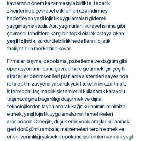
kavramının önem kazanmasıyla birlikte, tedarik
zincirlerinde çevresel etkileri en aza indirmeyi
hedefleyen yeşil lojistik uygulamaları giderek
yaygınlaşmaktadır. Asit yağmurları, küresel ısınma gibi
çevresel tehditlere karşı bir tepki olarak ortaya çıkan
yeşil lojistik
, sürdürülebilirlik hedeflerini lojistik
faaliyetlerin merkezine koyar.
Firmalar taşıma, depolama, paketleme ve dağıtım gibi
operasyonlarını daha çevreci hale getirmek için çeşitli
stratejiler benimser. İleri planlama sistemleri sayesinde
rota optimizasyonu yaparak yakıt tüketimini azaltmak,
intermodal taşımacılık sistemlerini kullanarak karayolu
taşımacılığına bağımlılığı düşürmek ve dijital
teknolojilerden faydalanarak kağıt kullanımını minimize
etmek, yeşil lojistik uygulamalarının temel ilkeleri
arasındadır. Örneğin, düşük emisyonlu araçlar kullanmak,
geri dönüşümlü ambalaj malzemeleri tercih etmek ve
enerji verimliliği yüksek depolama sistemleri kurmak yeşil